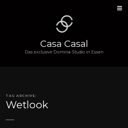
Z
u
m
I
n
h
Casa Casal
a
l
Das exclusive Domina-Studio in Essen
t
s
p
r
i
n
TAG ARCHIVE:
g
Wetlook
e
n