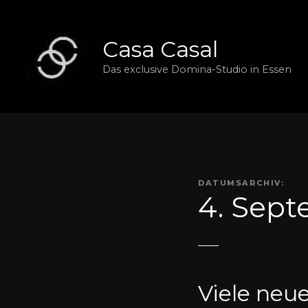
Z
u
m
Casa Casal
I
Das exclusive Domina-Studio in Essen
n
h
a
l
t
s
p
DATUMSARCHIV:
r
4. Sep
i
n
g
e
n
Viele neu