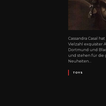
Cassandra Casal ha
Vielzahl exquisiter
Dortmund und Blacks
und stehen für die
Neuheiten…
TOYS
P