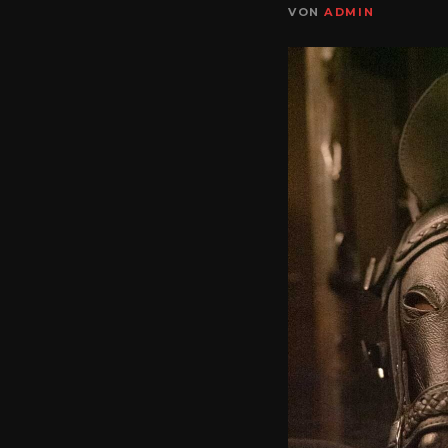
VON
ADMIN