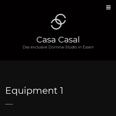
Z
u
m
I
n
h
Casa Casal
a
l
Das exclusive Domina-Studio in Essen
t
s
p
r
i
n
Equipment 1
g
e
n