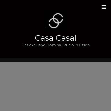
Z
u
m
I
n
h
Casa Casal
a
l
Das exclusive Domina-Studio in Essen
t
s
p
r
i
n
g
e
n