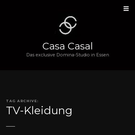
Z
u
m
I
n
h
Casa Casal
a
l
Das exclusive Domina-Studio in Essen
t
s
p
r
i
n
TAG ARCHIVE:
g
TV-Kleidung
e
n