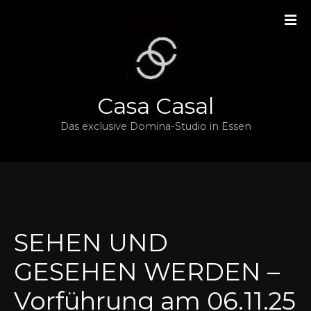
Z
u
m
I
n
h
Casa Casal
a
l
Das exclusive Domina-Studio in Essen
t
s
p
r
i
n
SEHEN UND
g
e
GESEHEN WERDEN –
n
Vorführung am 06.11.25