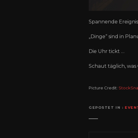
Spannende Ereignis
„Dinge“ sind in Pla
Die Uhr tickt …
Schaut täglich, wa
Picture Credit:
StockSn
GEPOSTET IN
EVEN
B