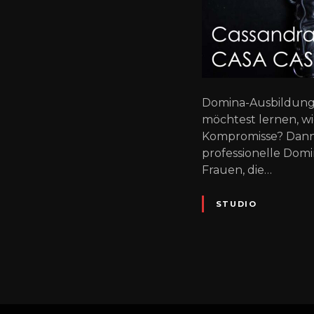
Domina-Ausbildung i
möchtest lernen, wi
Kompromisse? Dann bi
professionelle Domi
Frauen, die…
STUDIO
P
o