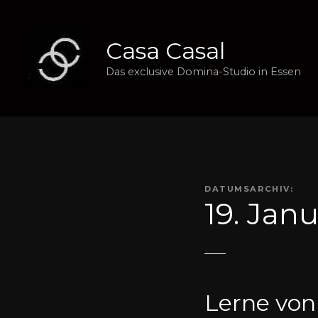
Z
u
m
Casa Casal
I
Das exclusive Domina-Studio in Essen
n
h
a
l
t
s
p
DATUMSARCHIV:
r
19. Jan
i
n
g
e
n
Lerne von