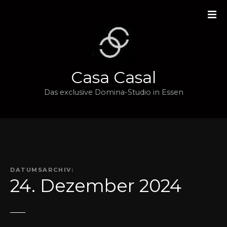
Z
u
m
I
n
h
Casa Casal
a
l
Das exclusive Domina-Studio in Essen
t
s
p
r
i
n
DATUMSARCHIV:
g
24. Dezember 2024
e
n