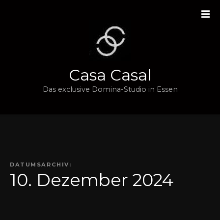
Z
u
m
I
n
h
Casa Casal
a
l
Das exclusive Domina-Studio in Essen
t
s
p
r
i
n
DATUMSARCHIV:
g
10. Dezember 2024
e
n